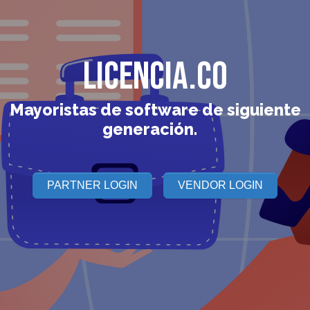
Licencia.CO
Mayoristas de software de siguiente
generación.
PARTNER LOGIN
VENDOR LOGIN