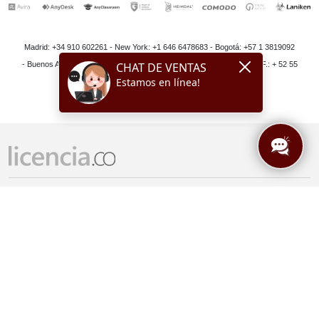
Madrid: +34 910 602261 - New York: +1 646 6478683 - Bogotá: +57 1 3819092
- Buenos Aires: + 54 11 52193346 - Lima: + 51 1 6429639 - México D.F.: + 52 55
41696339 - Santiago: +56 228988235
Acceso remoto
AnyDesk
Teletrabajo
AnyClassroom
Laboratorios remotos
WorkPuls
Seguridad endpoint
Heimdal
PAM
G Data