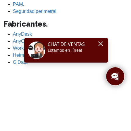
PAM.
Seguridad perimetral.
Fabricantes.
AnyDesk
AnyClassroom
WorkPuls
Heimdal
G Data
Ir a la zona de
Registrarse
partners
como partner
Sitio web de
Cotizar un
ayuda
producto