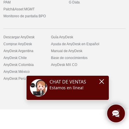
PAM
G Data
Patch&Asset MGMT
Monitoreo de pantalla BPO
Descargar AnyDesk
Guía AnyDesk
Comprar AnyDesk
Ayuda de AnyDesk en Español
AnyDesk Argentina
Manual de AnyDesk
AnyDesk Chile
Base de conocimientos
AnyDesk Colombia
AnyDesk
MX
CO
AnyDesk México
AnyDesk Perú