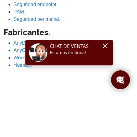
Seguridad endpoint.
PAM.
Seguridad perimetral.
Fabricantes.
AnyDesk
AnyClassroom
WorkPuls
Heimdal
Ir a la zona de
Registrarse
partners
como partner
Sitio web de
Cotizar un
ayuda
producto