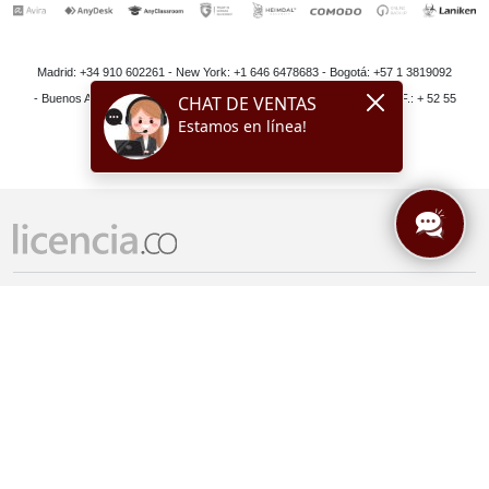
Madrid: +34 910 602261 - New York: +1 646 6478683 - Bogotá: +57 1 3819092
- Buenos Aires: + 54 11 52193346 - Lima: + 51 1 6429639 - México D.F.: + 52 55
41696339 - Santiago: +56 228988235
Acceso remoto
AnyDesk
Teletrabajo
AnyClassroom
Laboratorios remotos
WorkPuls
Seguridad endpoint
Heimdal
PAM
G Data