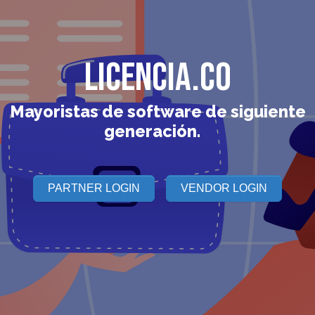
Licencia.CO
Mayoristas de software de siguiente
generación.
PARTNER LOGIN
VENDOR LOGIN