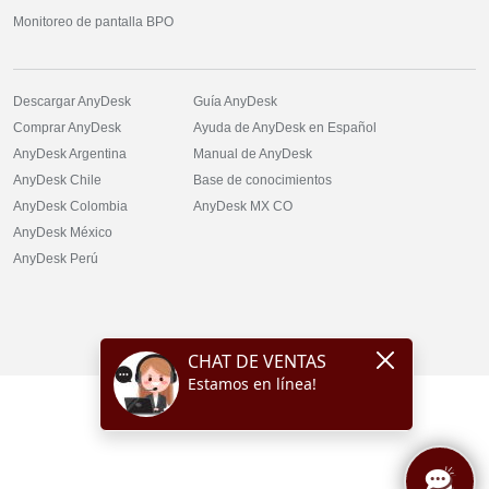
Monitoreo de pantalla BPO
Descargar AnyDesk
Guía AnyDesk
Comprar AnyDesk
Ayuda de AnyDesk en Español
AnyDesk Argentina
Manual de AnyDesk
AnyDesk Chile
Base de conocimientos
AnyDesk Colombia
AnyDesk
MX
CO
AnyDesk México
AnyDesk Perú