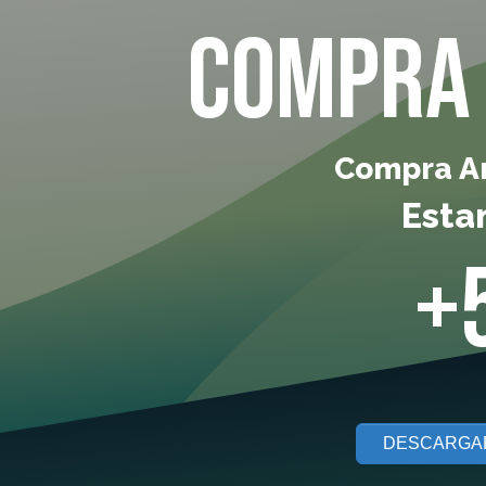
Compra 
Compra Any
Esta
+
DESCARGA