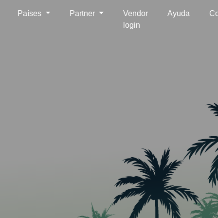
Países
Partner
Vendor
Ayuda
Co
login