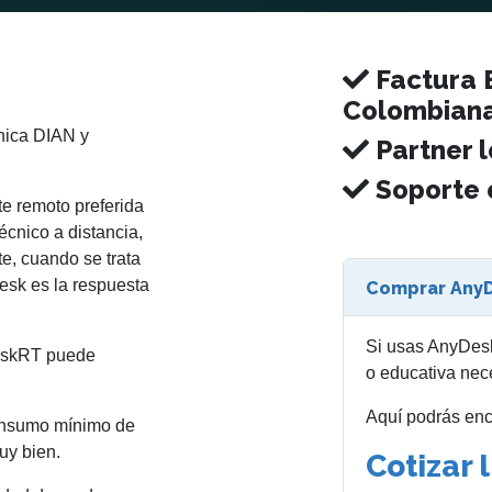
Factura E
Colombian
nica DIAN y
Partner l
Soporte 
e remoto preferida
écnico a distancia,
e, cuando se trata
esk es la respuesta
Comprar AnyD
Si usas AnyDesk
DeskRT puede
o educativa nece
Aquí podrás enc
onsumo mínimo de
uy bien.
Cotizar 