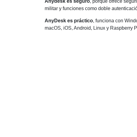
Anydesk es seguro
, porque ofrece segur
militar y funciones como doble autenticaci
AnyDesk es práctico
, funciona con Wind
macOS, iOS, Android, Linux y Raspberry P
Descargar
AnyDesk
gr