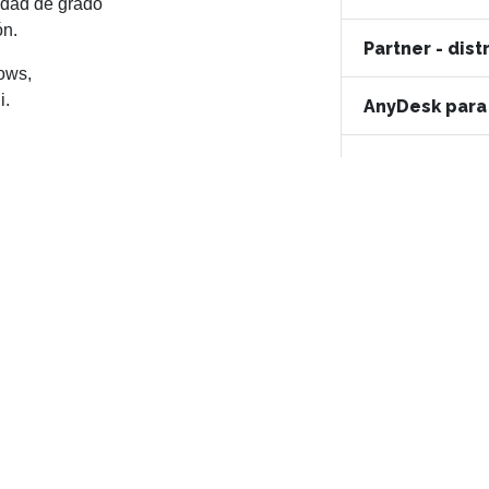
idad de grado
ón.
Partner - dis
ows,
i.
AnyDesk para
AnyDesk para
AnyDesk para
Ayuda
Comprar
atuita
AnyDesk