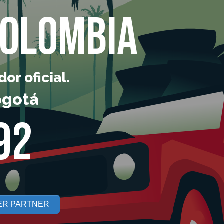
Colombia
or oficial.
ogotá
92
ER PARTNER