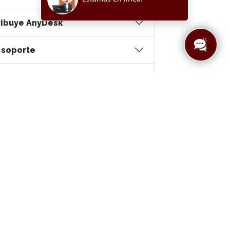
tribuye AnyDesk
 soporte
 Teletrabajo
 Educación
Acceso
partners