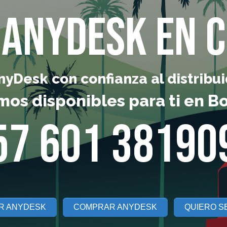
AnyDesk en 
Desk con confianza al distribuid
mos disponibles para ti en B
57 601 38190
R ANYDESK
COMPRAR ANYDESK
QUIERO S