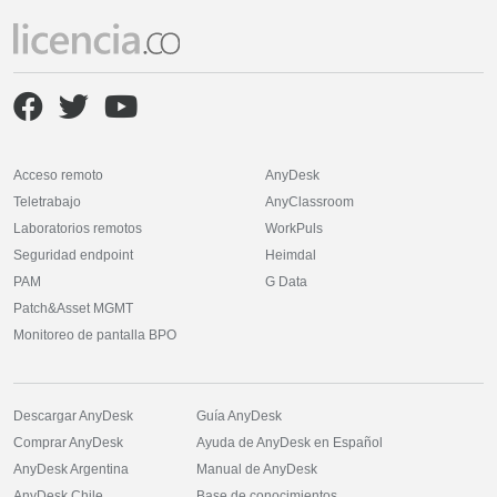
Acceso remoto
AnyDesk
Teletrabajo
AnyClassroom
Laboratorios remotos
WorkPuls
Seguridad endpoint
Heimdal
PAM
G Data
Patch&Asset MGMT
Monitoreo de pantalla BPO
Descargar AnyDesk
Guía AnyDesk
Comprar AnyDesk
Ayuda de AnyDesk en Español
AnyDesk Argentina
Manual de AnyDesk
AnyDesk Chile
Base de conocimientos